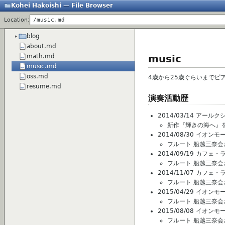
Kohei Hakoishi — File Browser
Location:
/music.md
blog
about.md
music
math.md
music.md
oss.md
4歳から25歳ぐらいまでピ
resume.md
演奏活動歴
2014/03/14 アールクシ
新作『輝きの海へ』
2014/08/30 イオ
フルート 船越三奈
2014/09/19 カフ
フルート 船越三奈
2014/11/07 カ
フルート 船越三奈会
2015/04/29 イオ
フルート 船越三奈
2015/08/08 イオ
フルート 船越三奈