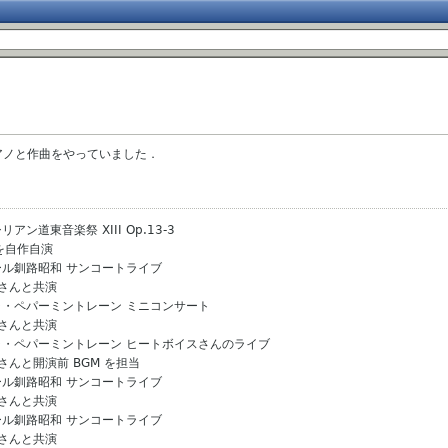
アノと作曲をやっていました．
リアン道東音楽祭 XIII Op.13-3
を自作自演
ンモール釧路昭和 サンコートライブ
会さんと共演
ェ・ラ・ペパーミントレーン ミニコンサート
会さんと共演
フェ・ラ・ペパーミントレーン ヒートボイスさんのライブ
さんと開演前 BGM を担当
ンモール釧路昭和 サンコートライブ
会さんと共演
ンモール釧路昭和 サンコートライブ
会さんと共演